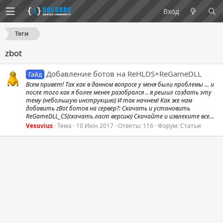
Вход
Теги
zbot
Добавление ботов на ReHLDS+ReGameDLL
Гайд
Всем привет! Так как в данном вопросе у меня были проблемы ... и
после того как я более менее разобрался .. я решил создать эту
тему (небольшую инструкцию) И так начнем! Как же нам
добавить zBot ботов на сервер?: Скачать и установить
ReGameDLL_CS(скачать ласт версию) Скачайте и извлеките все...
Vesuvius
Тема
10 Июн 2017
Ответы: 116
Форум:
Статьи