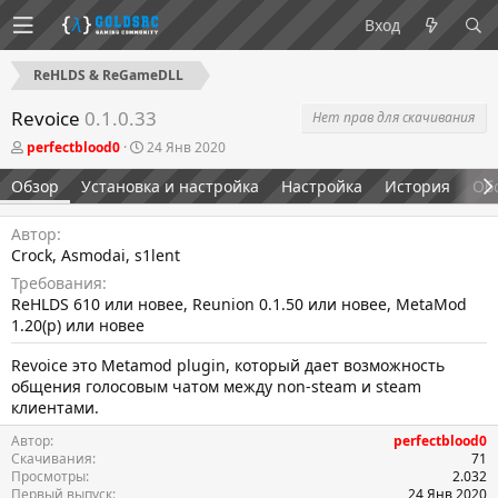
Вход
ReHLDS & ReGameDLL
Revoice
0.1.0.33
Нет прав для скачивания
А
Д
perfectblood0
24 Янв 2020
в
а
т
т
Обзор
Установка и настройка
Настройка
История
Об
о
а
р
с
Автор
о
з
Crock, Asmodai, s1lent
д
Требования
а
ReHLDS 610 или новее, Reunion 0.1.50 или новее, MetaMod
н
1.20(p) или новее
и
я
Revoice это Metamod plugin, который дает возможность
общения голосовым чатом между non-steam и steam
клиентами.
Автор
perfectblood0
Скачивания
71
Просмотры
2.032
Первый выпуск
24 Янв 2020