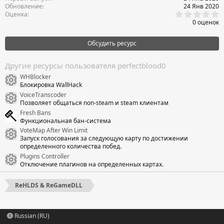
Обновление
24 Янв 2020
0
Оценка
,
0 оценок
0
0
з
Обсудить ресурс
в
ё
з
Другие ресурсы пользователя perfectblood0
д
WHBlocker
Иконка ресурса
Блокировка WallHack
VoiceTranscoder
Иконка ресурса
Позволяет общаться non-steam и steam клиентам
Fresh Bans
Функциональная бан-система
VoteMap After Win Limit
Иконка ресурса
Запуск голосования за следующую карту по достижении
определенного количества побед.
Plugins Controller
Иконка ресурса
Отключение плагинов на определенных картах.
ReHLDS & ReGameDLL
Russian (RU)