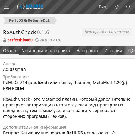
Вход
ReHLDS & ReGameDLL
ReAuthCheck
0.1.6
Нет прав для скачивания
А
Д
perfectblood0
24 Янв 2020
в
а
т
т
Обзор
Установка и настройка
Настройка
История
Об
о
а
р
с
Автор
о
з
Adidasman
д
Требования
а
ReHLDS 714 (bugfixed) или новее, Reunion, MetaMod 1.20(p)
н
или новее
и
я
ReAuthCheck - это Metamod плагин, который дополнительно
проверяет авторизацию игроков, делая ряд проверок на
валидность, тем самым усиливает защиту сервера от
сторонних программ (фейков).
Дополнительная информация
Вопрос: Какую лучше версию
ReHLDS
использовать?