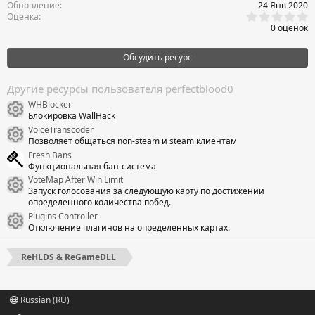
Обновление
24 Янв 2020
0
Оценка
,
0 оценок
0
0
з
Обсудить ресурс
в
ё
з
Другие ресурсы пользователя perfectblood0
д
WHBlocker
Иконка ресурса
Блокировка WallHack
VoiceTranscoder
Иконка ресурса
Позволяет общаться non-steam и steam клиентам
Fresh Bans
Функциональная бан-система
VoteMap After Win Limit
Иконка ресурса
Запуск голосования за следующую карту по достижении
определенного количества побед.
Plugins Controller
Иконка ресурса
Отключение плагинов на определенных картах.
ReHLDS & ReGameDLL
Russian (RU)