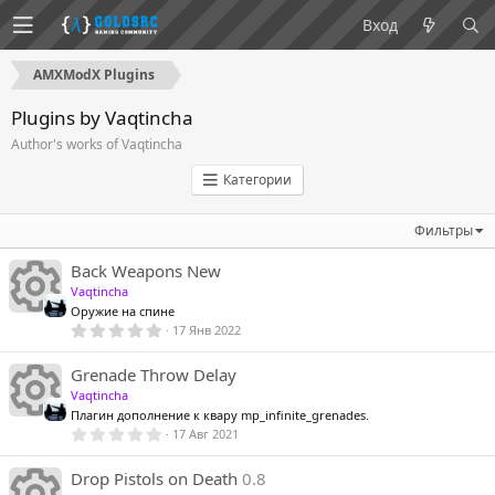
Вход
AMXModX Plugins
Plugins by Vaqtincha
Author's works of Vaqtincha
Категории
Фильтры
Back Weapons New
Vaqtincha
Оружие на спине
5
17 Янв 2022
,
0
И
0
Grenade Throw Delay
з
Vaqtincha
в
ё
Плагин дополнение к квару mp_infinite_grenades.
з
0
17 Авг 2021
д
к
,
0
0
Drop Pistols on Death
0.8
з