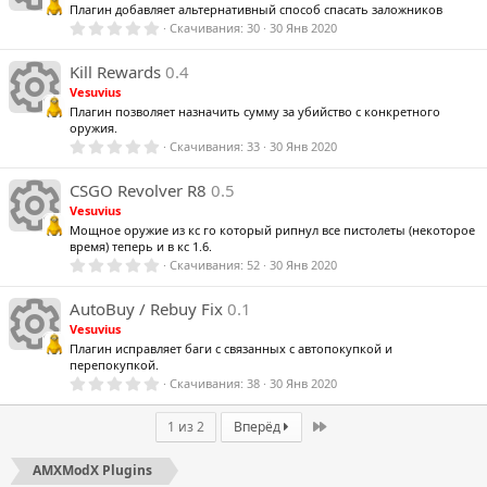
н
р
а
у
о
ё
Плагин добавляет альтернативный способ спасать заложников
з
0
Скачивания
30
30 Янв 2020
с
с
д
к
,
к
0
е
И
0
Kill Rewards
0.4
р
н
з
Vesuvius
в
а
у
о
ё
Плагин позволяет назначить сумму за убийство с конкретного
а
з
оружия.
с
д
к
0
Скачивания
33
30 Янв 2020
с
к
,
И
0
р
н
0
CSGO Revolver R8
0.5
р
з
Vesuvius
у
о
в
а
а
ё
Мощное оружие из кс го который рипнул все пистолеты (некоторое
к
з
время) теперь и в кс 1.6.
с
к
д
0
Скачивания
52
30 Янв 2020
е
,
р
н
И
0
р
0
AutoBuy / Rebuy Fix
0.1
о
з
а
а
Vesuvius
в
с
ё
Плагин исправляет баги с связанных с автопокупкой и
с
к
к
з
перепокупкой.
е
д
0
Скачивания
38
30 Янв 2020
н
,
р
И
0
у
0
Last
1 из 2
Вперёд
а
а
о
з
с
в
к
ё
AMXModX Plugins
з