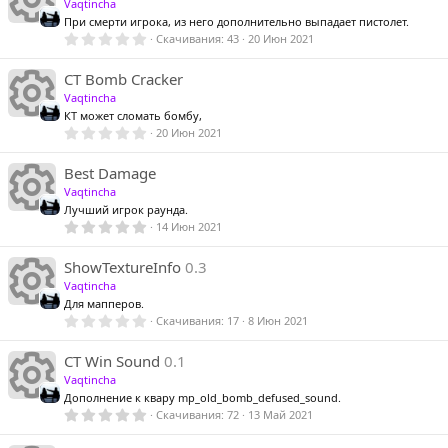
И
Vaqtincha
в
о
ё
При смерти игрока, из него дополнительно выпадает пистолет.
з
0
Скачивания
43
20 Июн 2021
д
к
,
0
И
0
CT Bomb Cracker
н
з
Vaqtincha
в
о
ё
КТ может сломать бомбу,
з
0
20 Июн 2021
д
к
,
к
0
И
0
Best Damage
н
з
Vaqtincha
в
о
ё
Лучший игрок раунда.
а
з
5
14 Июн 2021
д
к
,
к
0
И
0
ShowTextureInfo
0.3
н
з
Vaqtincha
р
в
о
ё
Для мапперов.
а
з
0
Скачивания
17
8 Июн 2021
д
к
,
к
0
е
И
0
CT Win Sound
0.1
н
з
Vaqtincha
р
в
о
ё
Дополнение к квару mp_old_bomb_defused_sound.
а
з
5
Скачивания
72
13 Май 2021
с
д
к
,
0