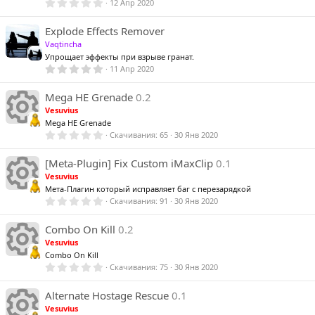
а
а
о
с
з
0
12 Апр 2020
с
к
д
к
,
е
0
р
И
0
Explode Effects Remover
р
н
з
Vaqtincha
у
в
а
а
о
ё
Упрощает эффекты при взрыве гранат.
с
з
5
11 Апр 2020
с
д
к
,
е
к
0
р
0
Mega HE Grenade
0.2
р
н
з
Vesuvius
у
в
а
о
ё
Mega HE Grenade
с
а
з
0
Скачивания
65
30 Янв 2020
с
д
,
е
к
0
р
И
0
[Meta-Plugin] Fix Custom iMaxClip
0.1
н
з
Vesuvius
у
р
в
а
ё
Мета-Плагин который исправляет баг с перезарядкой
с
а
з
0
Скачивания
91
30 Янв 2020
с
д
к
,
к
0
р
е
И
0
Combo On Kill
0.2
з
Vesuvius
у
р
в
а
о
ё
Combo On Kill
а
з
0
Скачивания
75
30 Янв 2020
с
с
д
к
,
0
р
е
И
0
Alternate Hostage Rescue
0.1
з
Vesuvius
в