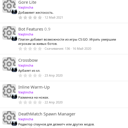
к
е
И
0
Gore Lite
н
з
Vaqtincha
р
в
у
о
ё
Добавляет жестокость.
а
з
5
12 Май 2021
с
д
к
,
к
0
е
И
0
Bot Features
0.9
р
н
з
Vaqtincha
р
в
у
о
ё
Плагин добавит возможности из игры CS:GO. Играть умершим
а
з
игрокам за живых ботов.
с
д
к
0
Скачивания
136
16 Май 2020
с
к
,
е
И
0
р
н
0
Crossbow
р
з
Vaqtincha
у
о
в
а
а
ё
Арбалет из хл.
с
к
з
0
23 Апр 2020
с
к
д
,
е
0
р
н
И
0
Inline Warm-Up
р
з
Vaqtincha
у
о
в
а
а
ё
Разминка на ножах.
с
з
0
22 Апр 2020
с
к
д
к
,
е
0
р
н
И
0
DeathMatch Spawn Manager
р
з
Vaqtincha
у
в
ё
Редактор спаунов для дезматч или других модов.