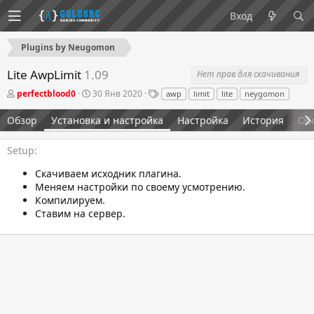
Вход
Plugins by Neugomon
Lite AwpLimit
1.09
Нет прав для скачивания
А
Д
Т
perfectblood0
30 Янв 2020
awp
limit
lite
neygomon
в
а
е
т
т
г
Обзор
Установка и настройка
Настройка
История
Об
о
а
и
р
с
о
Setup
з
д
Скачиваем исходник плагина.
а
Меняем настройки по своему усмотрению.
н
Компилируем.
и
Ставим на сервер.
я