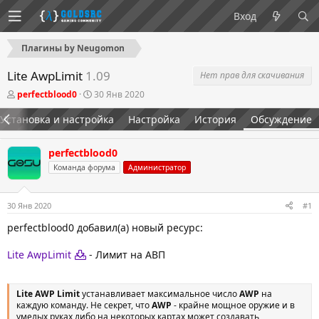
Вход
Плагины by Neugomon
Lite AwpLimit
1.09
Нет прав для скачивания
А
Д
perfectblood0
30 Янв 2020
в
а
т
т
Установка и настройка
Настройка
История
Обсуждение
о
а
р
н
т
а
perfectblood0
е
ч
Команда форума
Администратор
м
а
ы
л
а
30 Янв 2020
#1
perfectblood0 добавил(а) новый ресурс:
Lite AwpLimit
- Лимит на АВП
Lite AWP Limit
устанавливает максимальное число
AWP
на
каждую команду. Не секрет, что
AWP
- крайне мощное оружие и в
умелых руках либо на некоторых картах может создавать