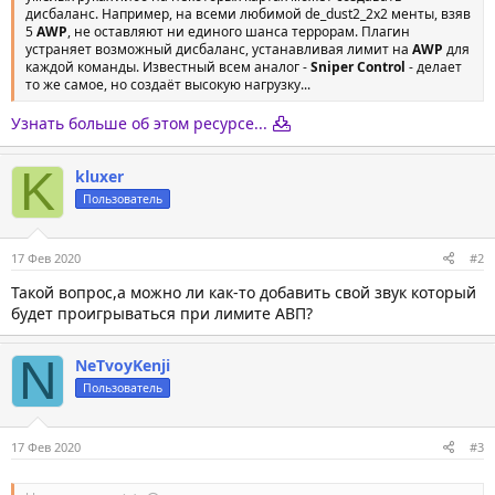
дисбаланс. Например, на всеми любимой de_dust2_2x2 менты, взяв
5
AWP
, не оставляют ни единого шанса террорам. Плагин
устраняет возможный дисбаланс, устанавливая лимит на
AWP
для
каждой команды. Известный всем аналог -
Sniper Control
- делает
то же самое, но создаёт высокую нагрузку...
Узнать больше об этом ресурсе...
K
kluxer
Пользователь
17 Фев 2020
#2
Такой вопрос,а можно ли как-то добавить свой звук который
будет проигрываться при лимите АВП?
N
NeTvoyKenji
Пользователь
17 Фев 2020
#3