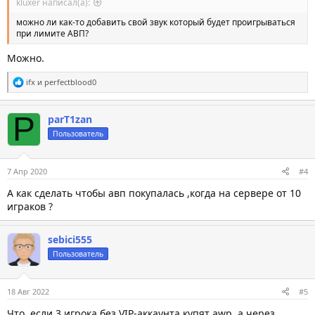
kluxer написал(а):
можно ли как-то добавить свой звук который будет проигрываться
при лимите АВП?
Можно.
С
ifx
и
perfectblood0
и
м
п
P
parT1zan
а
т
Пользователь
и
и
:
7 Апр 2020
#4
А как сделать чтобы авп покупалась ,когда на сервере от 10
играков ?
sebici555
Пользователь
18 Авг 2022
#5
Что, если 3 игрока без VIP-аккаунта купят awp, а через