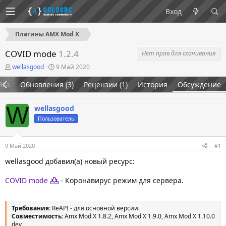
Вход
Плагины AMX Mod X
COVID mode
1.2.4
Нет прав для скачивания
А
Д
wellasgood
9 Май 2020
в
а
т
т
йка
Обновления (3)
Рецензии (1)
История
Обсуждение
о
а
р
н
W
т
а
wellasgood
е
ч
Пользователь
м
а
ы
л
а
9 Май 2020
#1
wellasgood добавил(а) новый ресурс:
COVID mode
- Коронавирус режим для сервера.
Требования:
ReAPI - для основной версии.
Совместимость:
Amx Mod X 1.8.2, Amx Mod X 1.9.0, Amx Mod X 1.10.0
dev