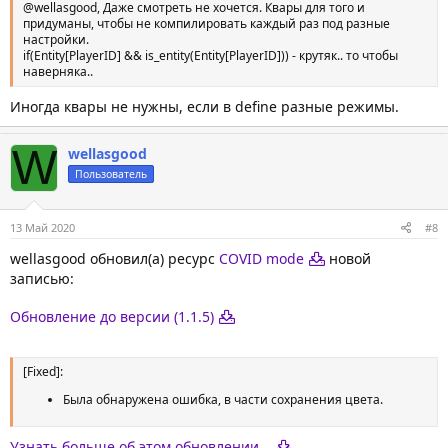
@wellasgood, Даже смотреть не хочется. Квары для того и
придуманы, чтобы не компилировать каждый раз под разные
настройки.
if(Entity[PlayerID] && is_entity(Entity[PlayerID])) - крутяк.. то чтобы
наверняка..
Иногда квары не нужны, если в define разные режимы.
W
wellasgood
Пользователь
13 Май 2020
#8
wellasgood обновил(а) ресурс
COVID mode
новой
записью:
Обновление до версии (1.1.5)
[Fixed]:
Была обнаружена ошибка, в части сохранения цвета.
Узнать больше об этом обновлении...