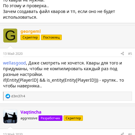
AutoExecConfig
(
true
,
"COVID mode"
)
;
По этому и проверка..
#
endif
#
endif
Зачем создавать файл кваров и тп, если оно не будет
использоваться.
А если MASK_ALL_MODE выключить, то и квары с конфигом не надо
регистрировать?
G
georgeml
Скриптер
Постоялец
13 Май 2020
#5
wellasgood
, Даже смотреть не хочется. Квары для того и
придуманы, чтобы не компилировать каждый раз под
разные настройки.
if(Entity[PlayerID] && is_entity(Entity[PlayerID])) - крутяк.. то
чтобы наверняка..
С
d3m37r4
и
м
п
Vaqtincha
а
aggressive
т
Разработчик
Скриптер
и
и
:
13 Май 2020
#6