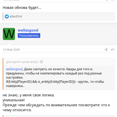
Новая обнова будет...
С
d3m37r4
и
м
п
W
wellasgood
а
т
Пользователь
и
и
:
13 Май 2020
#7
georgeml написал(а):
wellasgood
, Даже смотреть не хочется. Квары для того и
придуманы, чтобы не компилировать каждый раз под разные
настройки.
if(Entity[PlayerID] && is_entity(Entity[PlayerID])) - крутяк.. то чтобы
наверняка..
не знаю, у меня своя логика.
уникальная!
Прежде чем обсуждать по внимательнее посмотрите что к
чему относится.