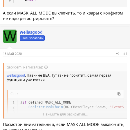
А если MASK_ALL_MODE выключить, то и квары с конфигом
не надо регистрировать?
W
wellasgood
Пользователь
13 Май 2020
#4
georgeml написал(а):
wellasgood
, Павн- не ВБА. Тут так не прокатит.. Самая первая
функция и уже косяки..
C++:
#
if
 defined MASK_ALL_MODE
RegisterHookChain
(
RG_CBasePlayer_Spawn
,
"EventSpaw
Нажмите для раскрытия...
RegCvars
(
)
;
Посмотри внимательный, если MASK ALL MODE выключить,
#
if
 defined AUTO_CREATE_CONFIG
то квары не нужны.