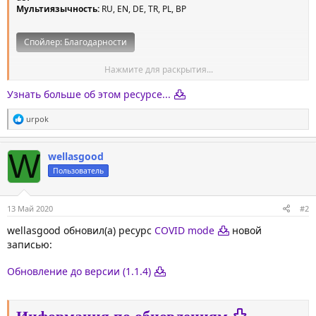
Мультиязычность:
RU, EN, DE, TR, PL, BP
Спойлер:
Благодарности
Нажмите для раскрытия...
Коронавирус (COVID) режим, добавляет атмосферу масок на
сервере.
Узнать больше об этом ресурсе...
Плагин может работать в двух режимах:
С
urpok
и
1. Маски ставятся...
м
п
W
wellasgood
а
т
Пользователь
и
и
:
13 Май 2020
#2
wellasgood обновил(а) ресурс
COVID mode
новой
записью:
Обновление до версии (1.1.4)