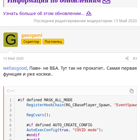
Информация по обновлениям
Узнать больше об этом обновлении...
Последнее редактирование модератором:
13 Май 2020
G
georgeml
Скриптер
Постоялец
13 Май 2020
#3
wellasgood
, Павн- не ВБА. Тут так не прокатит.. Самая первая
функция и уже косяки..
C++:
#
if
 defined MASK_ALL_MODE
RegisterHookChain
(
RG_CBasePlayer_Spawn
,
"EventSpawn
RegCvars
(
)
;
#
if
 defined AUTO_CREATE_CONFIG
AutoExecConfig
(
true
,
"COVID mode"
)
;
#
endif
#
endif