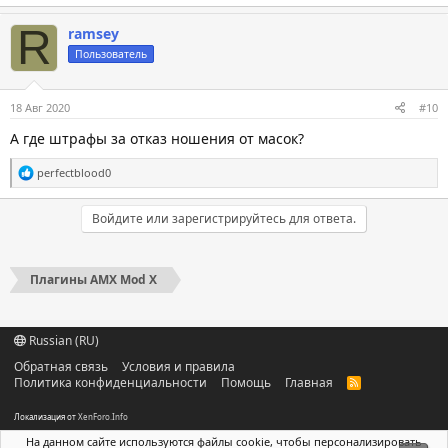
Учет предыдущих обновлений:
R
ramsey
...
Пользователь
18 Авг 2020
#10
А где штрафы за отказ ношения от масок?
С
perfectblood0
и
м
п
Войдите или зарегистрируйтесь для ответа.
а
т
и
и
Плагины AMX Mod X
:
Russian (RU)
Обратная связь
Условия и правила
Политика конфиденциальности
Помощь
Главная
R
S
S
Локализация от
XenForo.Info
На данном сайте используются файлы cookie, чтобы персонализировать