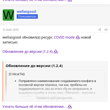
W
wellasgood
Пользователь
22 Май 2020
#9
wellasgood обновил(а) ресурс
COVID mode
новой
записью:
Обновление до версии (1.2.4)
Обновление до версии (1.2.4)
[Critical fix]:
Поправлено наименование создаваемого конфига в
основной версии плагина, так как, пробелы не
поддерживаются. (из-за этого cfg не загружался, и
выдавало ошибку в логах: exec <filename> : execute a
script file), спасибо: @r1nk0
Нажмите для раскрытия...
Всем тем, кто пользуется основной версией плагина,
категорически нужно обновиться.
Узнать больше об этом обновлении...
Нажмите для раскрытия...